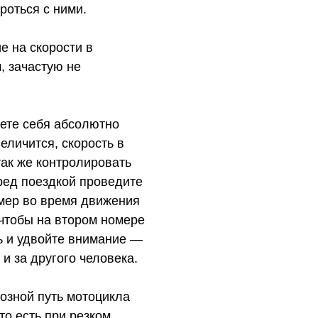
роться с ними.
е на скорости в
, зачастую не
уете себя абсолютно
еличится, скорость в
ак же контролировать
еред поездкой проведите
омер во время движения
 чтобы на втором номере
ть и удвойте внимание —
 и за другого человека.
озной путь мотоцикла
то есть при резком