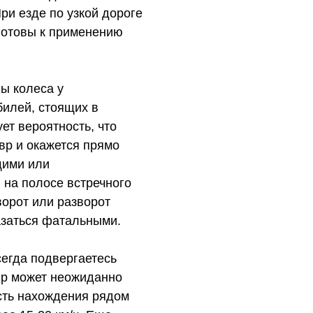
ри езде по узкой дороге
готовы к применению
ы колеса у
билей, стоящих в
ет вероятность, что
р и окажется прямо
щими или
на полосе встречного
орот или разворот
азаться фатальными.
сегда подвергаетесь
жир может неожиданно
сть нахождения рядом